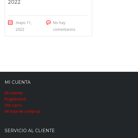
2022
mayo 11,
No hay
2022
comentarios
MI CUENTA
Mi cuenta
Registrarse
Ver carro
Mi lista de compras
SERVICIO AL CLIENTE