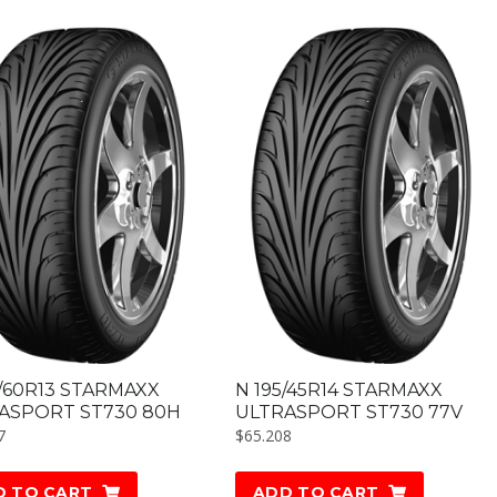
5/60R13 STARMAXX
N 195/45R14 STARMAXX
ASPORT ST730 80H
ULTRASPORT ST730 77V
7
$
65.208
D TO CART
ADD TO CART