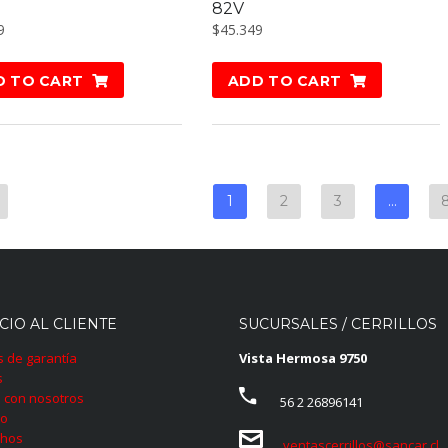
82V
9
$
45.349
D TO CART
ADD TO CART
1
2
3
…
CIO AL CLIENTE
SUCURSALES / CERRILLOS
as de garantía
Vista Hermosa 9750
s
 con nosotros
56 2 26896141
to
hos
ventascerrillos@sancar.cl