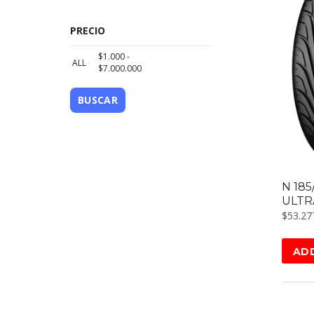
PRECIO
$
1.000
-
ALL
$
7.000.000
BUSCAR
N 18
ULTR
$
53.27
AD