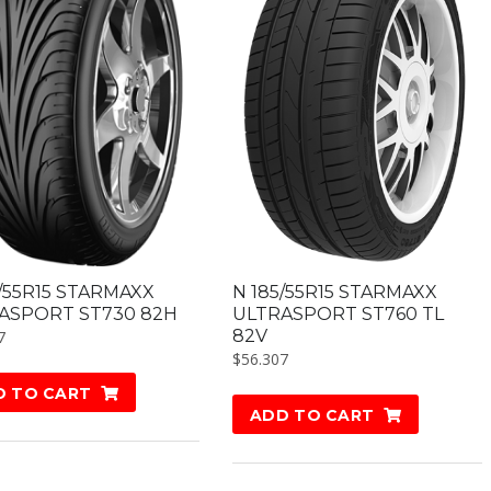
5/55R15 STARMAXX
N 185/55R15 STARMAXX
ASPORT ST730 82H
ULTRASPORT ST760 TL
82V
7
$
56.307
D TO CART
ADD TO CART