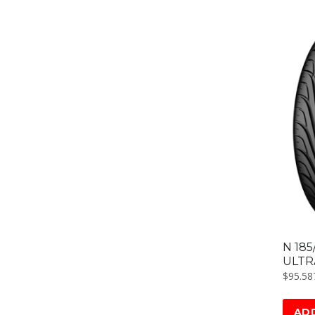
N 18
ULTR
$
95.58
AD