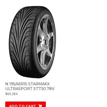
N 195/45R15 STARMAXX
ULTRASPORT ST730 78V
$
69.284
ADD TO CART