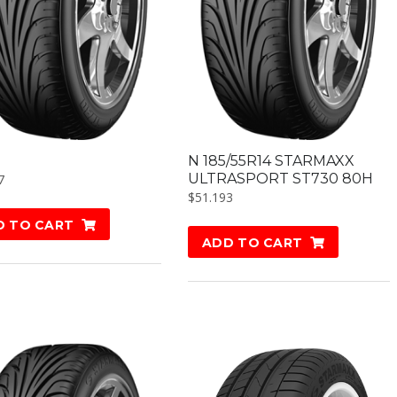
N 185/55R14 STARMAXX
ULTRASPORT ST730 80H
7
$
51.193
D TO CART
ADD TO CART