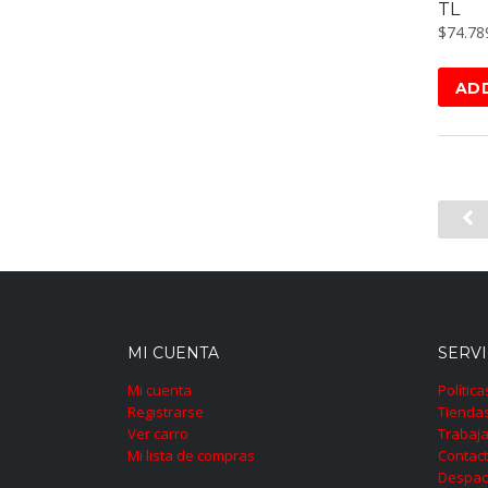
TL
$
74.78
AD
MI CUENTA
SERVI
Mi cuenta
Polític
Registrarse
Tienda
Ver carro
Trabaja
Mi lista de compras
Contac
Despac