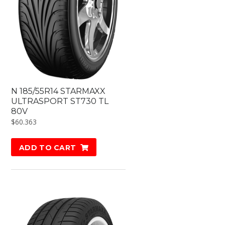
N 185/55R14 STARMAXX
ULTRASPORT ST730 TL
80V
$
60.363
ADD TO CART