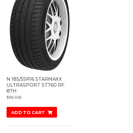
N 185/55R16 STARMAXX
ULTRASPORT ST760 RF
87H
$
96.936
ADD TO CART