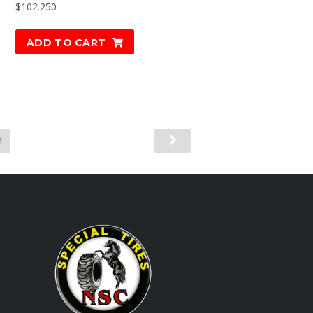
$
102.250
ADD TO CART
8