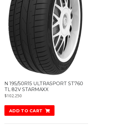
N 195/50R15 ULTRASPORT ST760
TL 82V STARMAXX
$
102.250
ADD TO CART