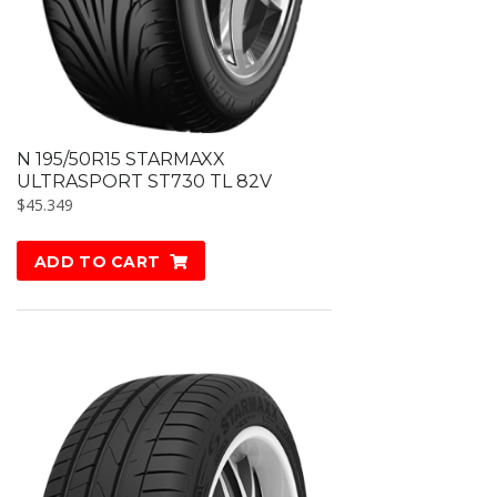
N 195/50R15 STARMAXX
ULTRASPORT ST730 TL 82V
$
45.349
ADD TO CART