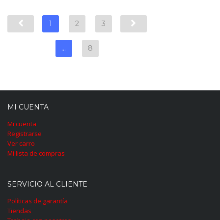
1
2
3
…
8
MI CUENTA
Mi cuenta
Registrarse
Ver carro
Mi lista de compras
SERVICIO AL CLIENTE
Políticas de garantía
Tiendas