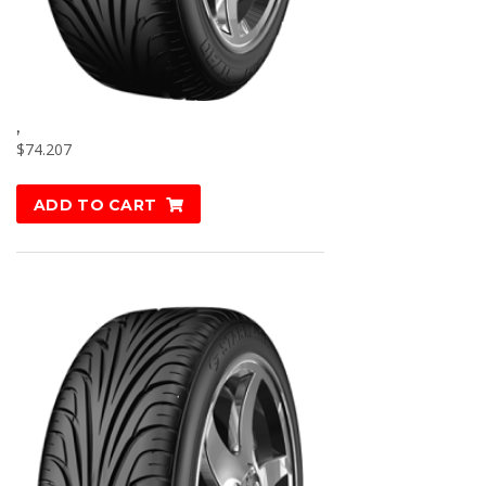
,
$
74.207
ADD TO CART