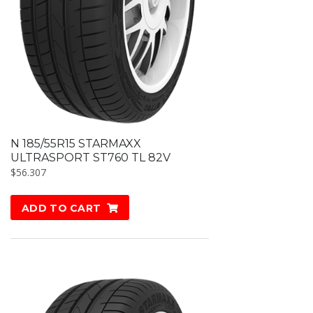
N 185/55R15 STARMAXX
ULTRASPORT ST760 TL 82V
$
56.307
ADD TO CART