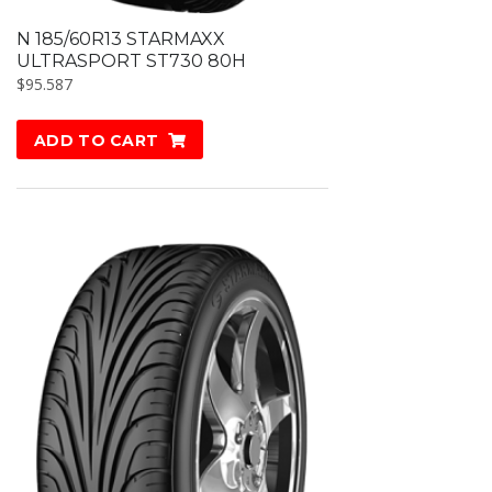
N 185/60R13 STARMAXX
ULTRASPORT ST730 80H
$
95.587
ADD TO CART