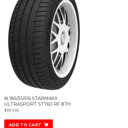
N 185/55R16 STARMAXX
ULTRASPORT ST760 RF 87H
$
96.936
ADD TO CART