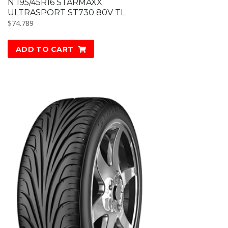
N 195/45R16 STARMAXX
ULTRASPORT ST730 80V TL
$
74.789
ADD TO CART