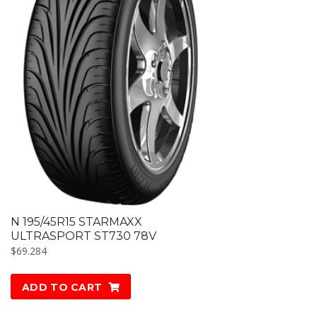
N 195/45R15 STARMAXX
ULTRASPORT ST730 78V
$
69.284
ADD TO CART