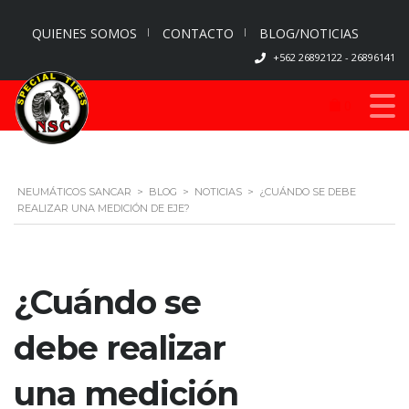
QUIENES SOMOS
CONTACTO
BLOG/NOTICIAS
+562 26892122 - 26896141
0
NEUMÁTICOS SANCAR
>
BLOG
>
NOTICIAS
>
¿CUÁNDO SE DEBE
REALIZAR UNA MEDICIÓN DE EJE?
¿Cuándo se
debe realizar
una medición