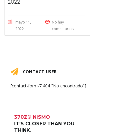
2022
mayo 11,
No hay
2022
comentarios
CONTACT USER
[contact-form-7 404 "No encontrado"]
370Z® NISMO
IT’S CLOSER THAN YOU
THINK.