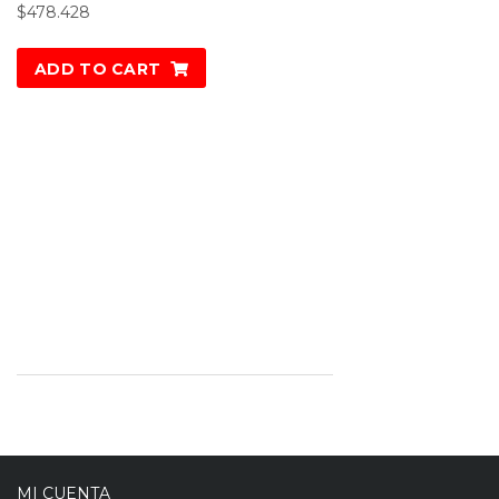
$
478.428
ADD TO CART
MI CUENTA