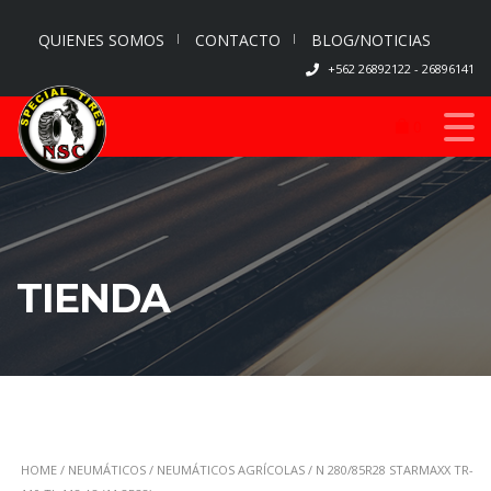
QUIENES SOMOS
CONTACTO
BLOG/NOTICIAS
+562 26892122 - 26896141
0
TIENDA
HOME
/
NEUMÁTICOS
/
NEUMÁTICOS AGRÍCOLAS
/ N 280/85R28 STARMAXX TR-