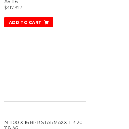
A6 118
$
417.827
ADD TO CART
N 1100 X 16 8PR STARMAXX TR-20
118 A6