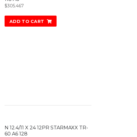
$
305.467
ADD TO CART
N 12.4/11 X 24 12PR STARMAXX TR-
60 A6 128