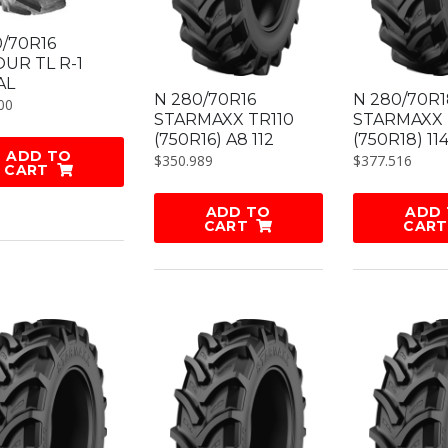
0/70R16
UR TL R-1
AL
N 280/70R16
N 280/70R1
00
STARMAXX TR110
STARMAXX 
(750R16) A8 112
(750R18) 11
ADD TO
$
350.989
$
377.516
CART
ADD TO
ADD
CART
CART