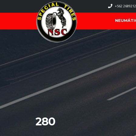
+562 2689212
NEUMÁTI
280