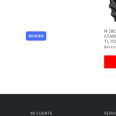
N 28
STAR
TL 112
$
414.9
MI CUENTA
SERVI