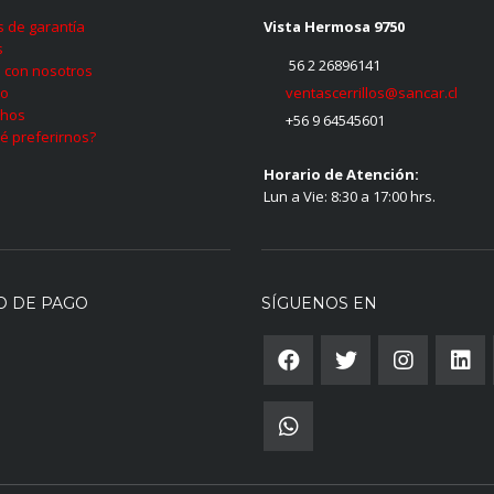
as de garantía
Vista Hermosa 9750
s
56 2 26896141
 con nosotros
ventascerrillos@sancar.cl
to
hos
+56 9 64545601
é preferirnos?
Horario de Atención:
Lun a Vie: 8:30 a 17:00 hrs.
O DE PAGO
SÍGUENOS EN