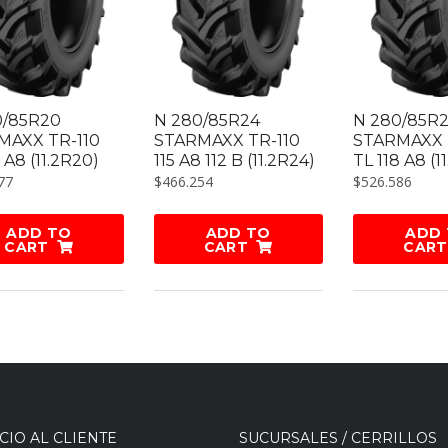
0/85R20
N 280/85R24
N 280/85R
MAXX TR-110
STARMAXX TR-110
STARMAXX 
 A8 (11.2R20)
115 A8 112 B (11.2R24)
TL 118 A8 (1
77
$
466.254
$
526.586
ADD TO
ADD TO
ADD
CART
CART
CART
CIO AL CLIENTE
SUCURSALES / CERRILLOS