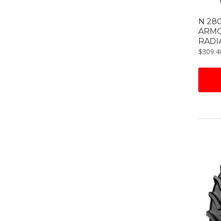
N 28
ARMO
RADI
$
309.4