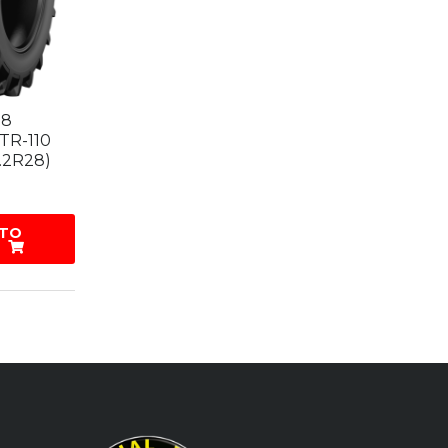
28
TR-110
1.2R28)
 TO