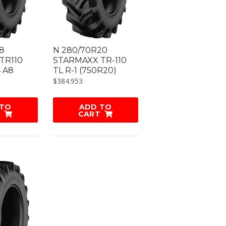
8
N 280/70R20
TR110
STARMAXX TR-110
4 A8
TL R-1 (750R20)
$
384.953
 TO
ADD TO
CART