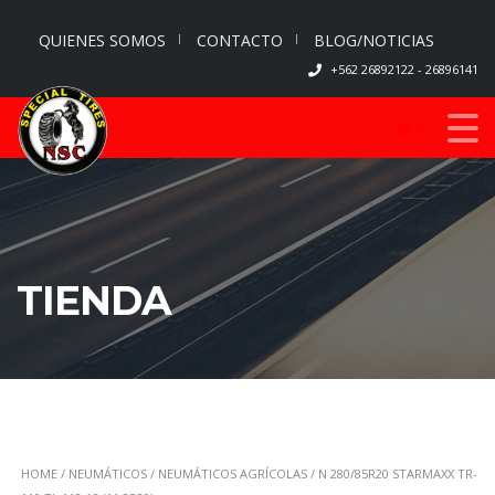
QUIENES SOMOS
CONTACTO
BLOG/NOTICIAS
+562 26892122 - 26896141
0
TIENDA
HOME
/
NEUMÁTICOS
/
NEUMÁTICOS AGRÍCOLAS
/ N 280/85R20 STARMAXX TR-