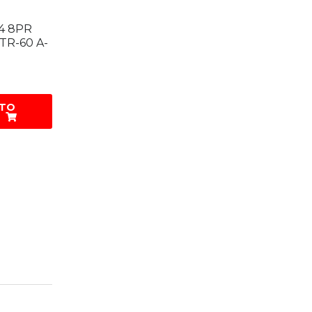
24 8PR
TR-60 A-
 TO