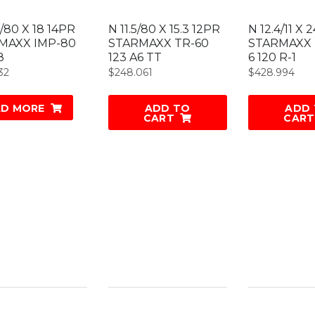
5/80 X 18 14PR
N 11.5/80 X 15.3 12PR
N 12.4/11 X 
MAXX IMP-80
STARMAXX TR-60
STARMAXX 
8
123 A6 TT
6 120 R-1
32
$
248.061
$
428.994
AD MORE
ADD TO
ADD
CART
CART