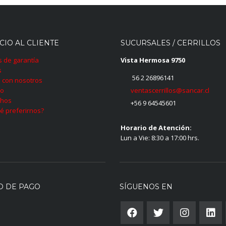
CIO AL CLIENTE
SUCURSALES / CERRILLOS
as de garantía
Vista Hermosa 9750
s
56 2 26896141
 con nosotros
ventascerrillos@sancar.cl
to
hos
+56 9 64545601
é preferirnos?
Horario de Atención:
Lun a Vie: 8:30 a 17:00 hrs.
O DE PAGO
SÍGUENOS EN