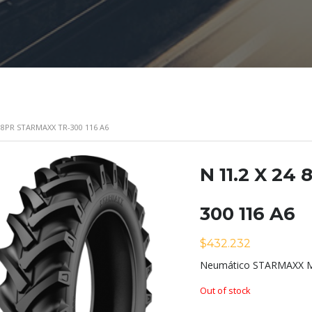
4 8PR STARMAXX TR-300 116 A6
N 11.2 X 2
300 116 A6
$
432.232
Neumático STARMAXX Mo
Out of stock