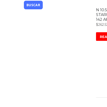
N 10.
STAR
142 A
$
262.5
RE