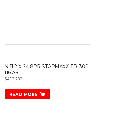
N 11.2 X 24 8PR STARMAXX TR-300
116 A6
$
432.232
READ MORE