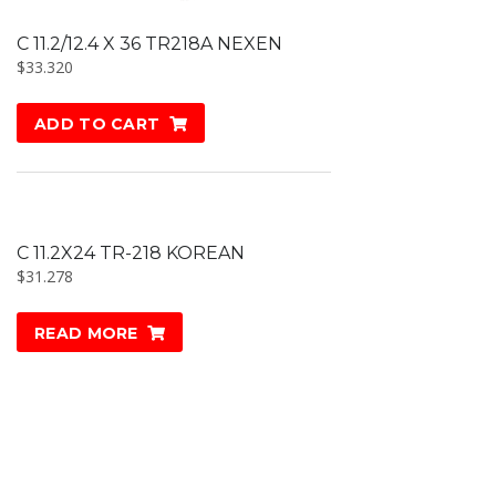
C 11.2/12.4 X 36 TR218A NEXEN
$
33.320
ADD TO CART
C 11.2X24 TR-218 KOREAN
$
31.278
READ MORE