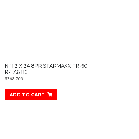
N 11.2 X 24 8PR STARMAXX TR-60
R-1 A6 116
$
368.706
ADD TO CART