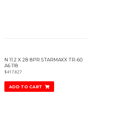
N 11.2 X 28 8PR STARMAXX TR-60
A6 118
$
417.827
ADD TO CART