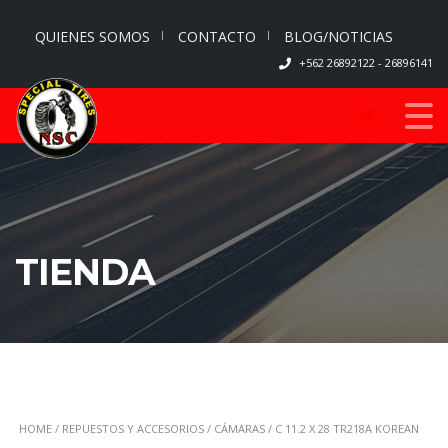
QUIENES SOMOS
CONTACTO
BLOG/NOTICIAS
+562 26892122 - 26896141
0
TIENDA
HOME
/
REPUESTOS Y ACCESORIOS
/
CÁMARAS
/ C 11.2 X 28 TR218A KOREAN