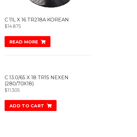
C 11L X 16 TR218A KOREAN
$
14.875
READ MORE
C 13.0/65 X 18 TR15 NEXEN
(280/70X18)
$
11.305
ADD TO CART