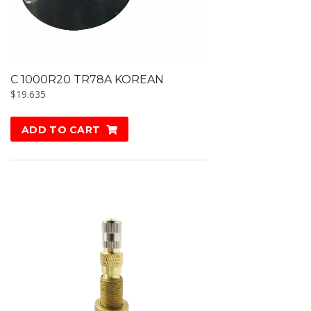
C 1000R20 TR78A KOREAN
$
19.635
ADD TO CART