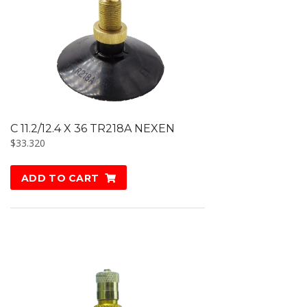
C 11.2/12.4 X 36 TR218A NEXEN
$
33.320
ADD TO CART