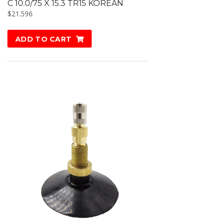
C 10.0/75 X 15.3 TR15 KOREAN
$
21.596
ADD TO CART