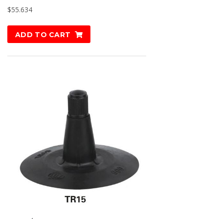
$
55.634
ADD TO CART