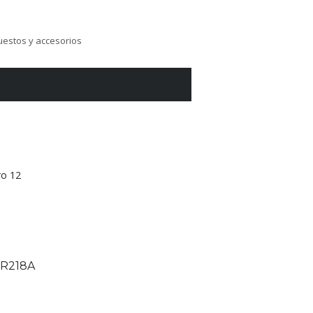
estos y accesorios
ro 12
 TR218A