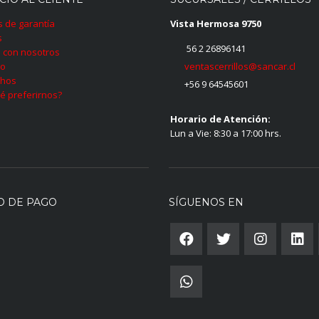
as de garantía
Vista Hermosa 9750
s
56 2 26896141
 con nosotros
ventascerrillos@sancar.cl
to
hos
+56 9 64545601
é preferirnos?
Horario de Atención:
Lun a Vie: 8:30 a 17:00 hrs.
O DE PAGO
SÍGUENOS EN