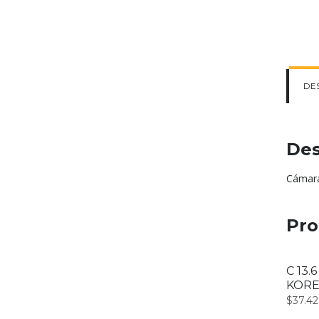
DE
Des
Cámara
Pro
C 13.
KOR
$
37.4