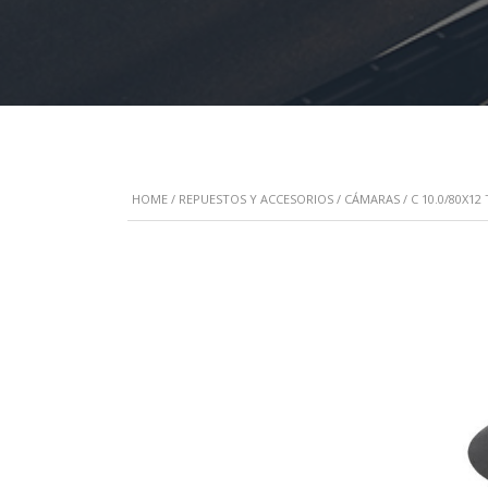
HOME
/
REPUESTOS Y ACCESORIOS
/
CÁMARAS
/ C 10.0/80X1