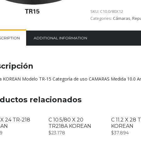
SKU:
C10.0/80X12
Categories:
Cámaras
,
Repu
SCRIPTION
ADDITIONAL INFORMATION
cripción
 KOREAN Modelo TR-15 Categoría de uso CAMARAS Medida 10.0 A
ductos relacionados
6 X 24 TR-218
C 10.5/80 X 20
C 11.2 X 28
EAN
TR218A KOREAN
KOREAN
29
$
23.178
$
37.894