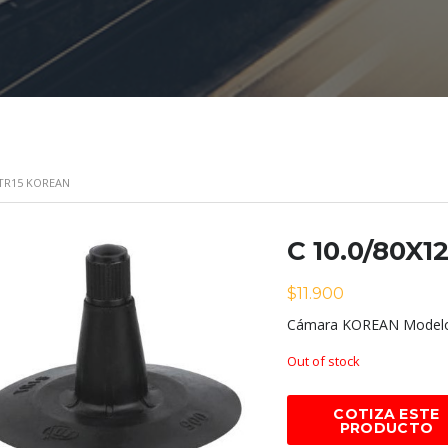
2 TR15 KOREAN
C 10.0/80X
$
11.900
Cámara KOREAN Modelo 
Out of stock