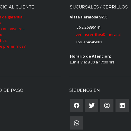
CIO AL CLIENTE
SUCURSALES / CERRILLOS
as de garantía
Vista Hermosa 9750
s
56 2 26896141
 con nosotros
ventascerrillos@sancar.cl
to
hos
+56 9 64545601
é preferirnos?
Horario de Atención:
Lun a Vie: 8:30 a 17:00 hrs.
O DE PAGO
SÍGUENOS EN