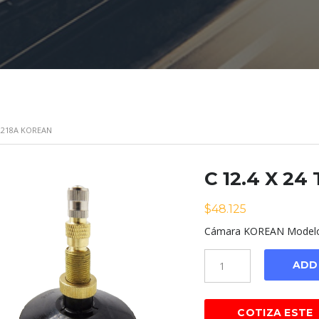
TR218A KOREAN
C 12.4 X 2
$
48.125
Cámara KOREAN Modelo 
Cantidad
ADD