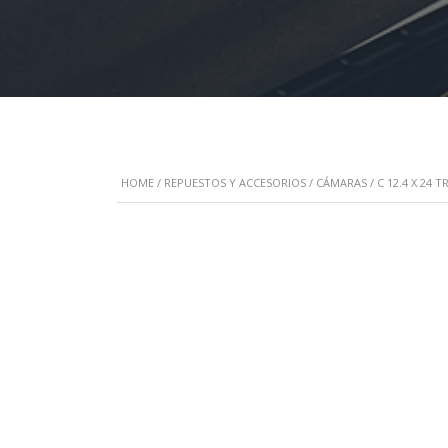
HOME
/
REPUESTOS Y ACCESORIOS
/
CÁMARAS
/ C 12.4 X 24 