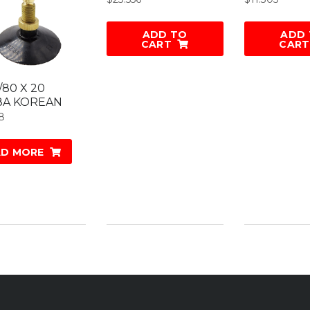
ADD TO
ADD
CART
CART
5/80 X 20
8A KOREAN
8
AD MORE