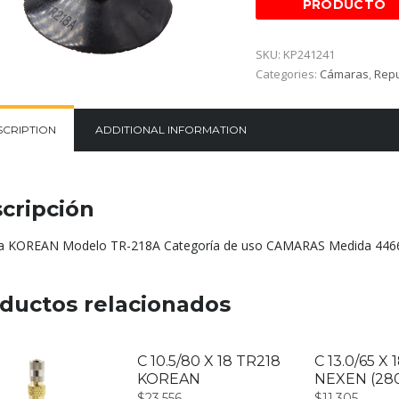
SKU:
KP241241
Categories:
Cámaras
,
Repu
SCRIPTION
ADDITIONAL INFORMATION
cripción
 KOREAN Modelo TR-218A Categoría de uso CAMARAS Medida 4466
ductos relacionados
C 10.5/80 X 18 TR218
C 13.0/65 X 
KOREAN
NEXEN (280
$
23.556
$
11.305