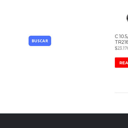
C 10.
TR21
$
23.17
RE