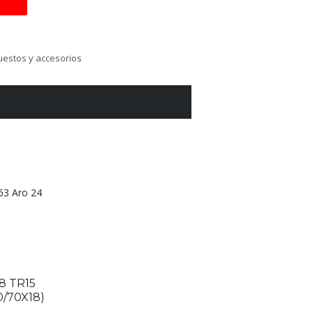
estos y accesorios
3 Aro 24
18 TR15
/70X18)