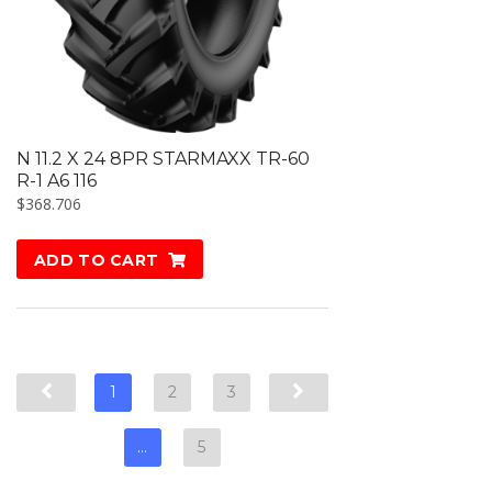
N 11.2 X 24 8PR STARMAXX TR-60
R-1 A6 116
$
368.706
ADD TO CART
1
2
3
…
5