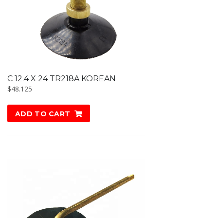
C 12.4 X 24 TR218A KOREAN
$
48.125
ADD TO CART