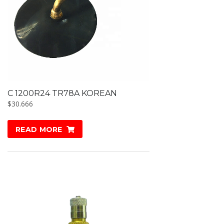
C 1200R24 TR78A KOREAN
$
30.666
READ MORE