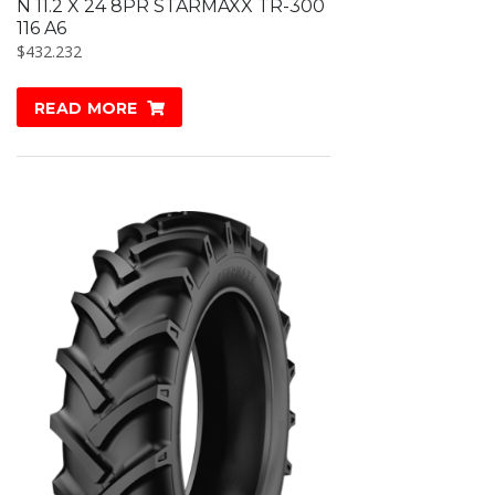
N 11.2 X 24 8PR STARMAXX TR-300
116 A6
$
432.232
READ MORE