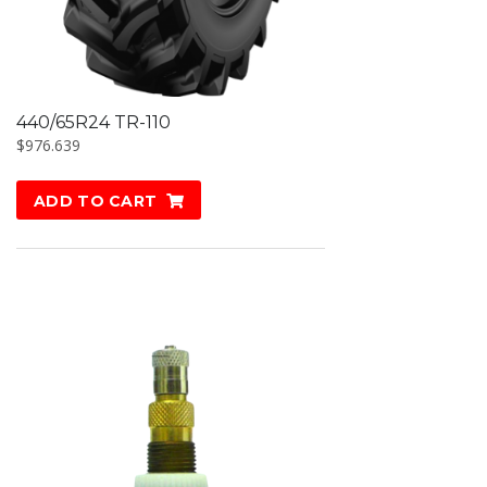
440/65R24 TR-110
$
976.639
ADD TO CART