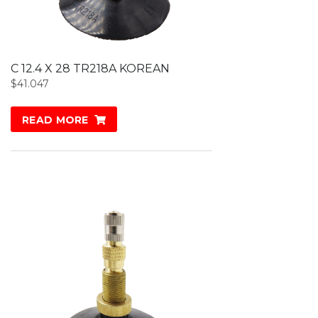
C 12.4 X 28 TR218A KOREAN
$
41.047
READ MORE