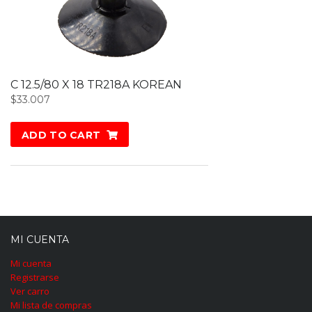
C 12.5/80 X 18 TR218A KOREAN
$
33.007
ADD TO CART
MI CUENTA
Mi cuenta
Registrarse
Ver carro
Mi lista de compras