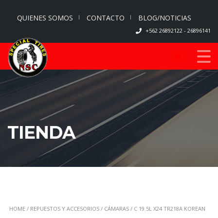
QUIENES SOMOS
CONTACTO
BLOG/NOTICIAS
+562 26892122 - 26896141
0
TIENDA
HOME
/
REPUESTOS Y ACCESORIOS
/
CÁMARAS
/ C 19.5L X24 TR218A KOREAN