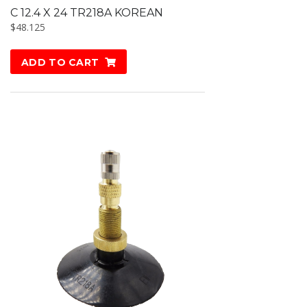
C 12.4 X 24 TR218A KOREAN
$
48.125
ADD TO CART