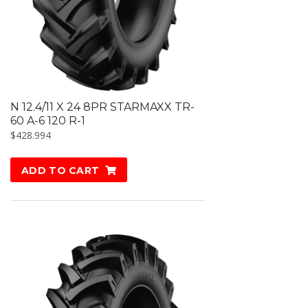
N 12.4/11 X 24 8PR STARMAXX TR-
60 A-6 120 R-1
$
428.994
ADD TO CART