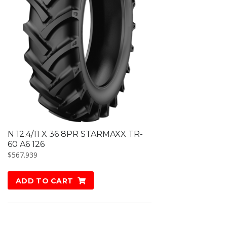
N 12.4/11 X 36 8PR STARMAXX TR-
60 A6 126
$
567.939
ADD TO CART