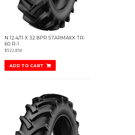
N 12.4/11 X 32 8PR STARMAXX TR-
60 R-1
$
522.856
ADD TO CART