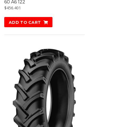
60 A6 122
$
456.401
ADD TO CART