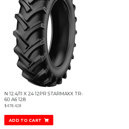
N 12.4/11 X 24 12PR STARMAXX TR-
60 A6 128
$
478.428
ADD TO CART