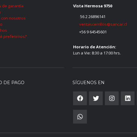
as de garantía
Vista Hermosa 9750
s
56 2 26896141
 con nosotros
ventascerrillos@sancar.cl
to
hos
+56 9 64545601
é preferirnos?
Horario de Atención:
Lun a Vie: 8:30 a 17:00 hrs.
O DE PAGO
SÍGUENOS EN