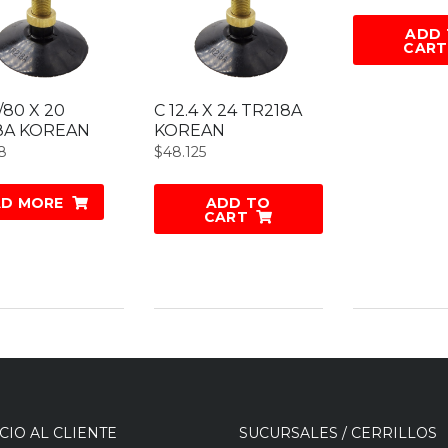
ADD
CART
5/80 X 20
C 12.4 X 24 TR218A
8A KOREAN
KOREAN
8
$
48.125
AD MORE
ADD TO
CART
CIO AL CLIENTE
SUCURSALES / CERRILLOS