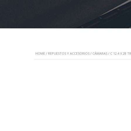
HOME
/
REPUESTOS Y ACCESORIOS
/
CÁMARAS
/ C 12.4 X 28 