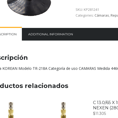
SKU:
KP281241
Categories:
Cámaras
,
Repu
SCRIPTION
ADDITIONAL INFORMATION
cripción
 KOREAN Modelo TR-218A Categoría de uso CAMARAS Medida 4466
ductos relacionados
C 13.0/65 X 
NEXEN (280
$
11.305