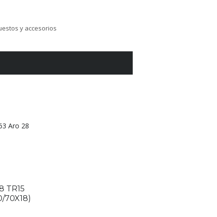
estos y accesorios
3 Aro 28
18 TR15
/70X18)