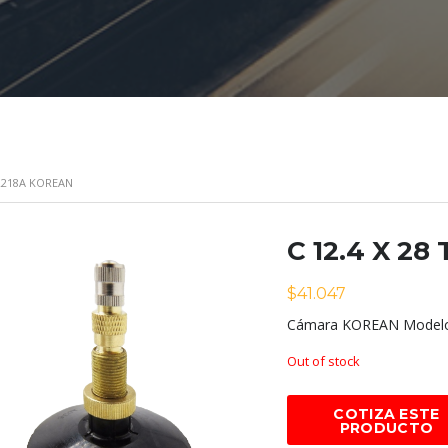
TR218A KOREAN
C 12.4 X 2
$
41.047
Cámara KOREAN Modelo 
Out of stock