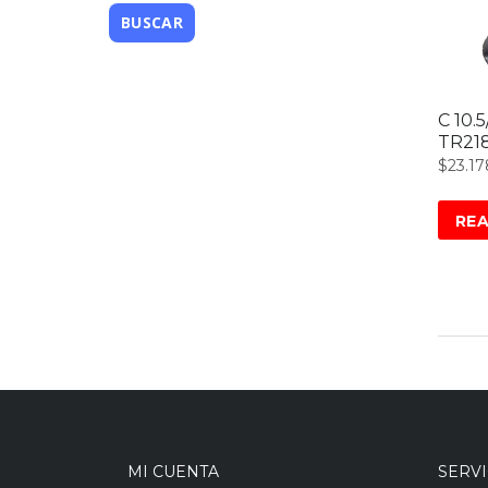
C 10.
TR21
$
23.17
RE
MI CUENTA
SERVI