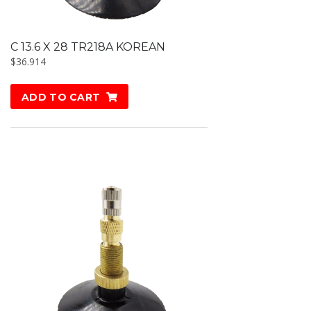
C 13.6 X 28 TR218A KOREAN
$
36.914
ADD TO CART