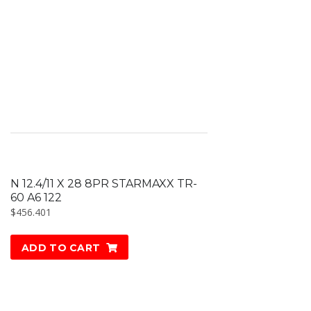
N 12.4/11 X 28 8PR STARMAXX TR-
60 A6 122
$
456.401
ADD TO CART