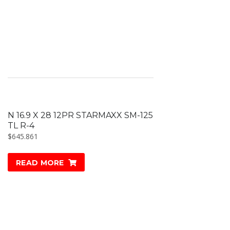
N 16.9 X 28 12PR STARMAXX SM-125
TL R-4
$
645.861
READ MORE