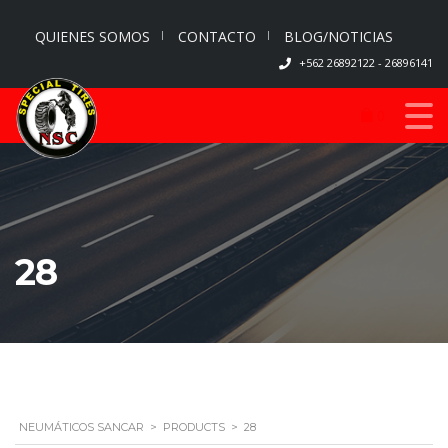
QUIENES SOMOS
CONTACTO
BLOG/NOTICIAS
+562 26892122 - 26896141
0
28
NEUMÁTICOS SANCAR
>
PRODUCTS
>
28