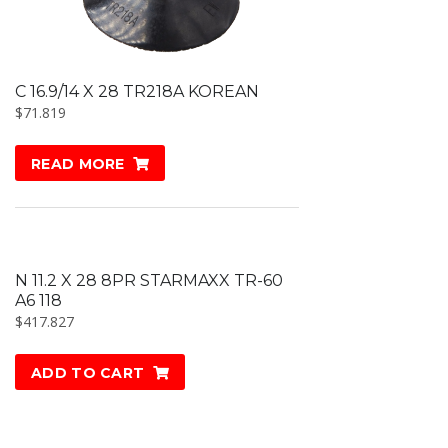
C 16.9/14 X 28 TR218A KOREAN
$
71.819
READ MORE
N 11.2 X 28 8PR STARMAXX TR-60
A6 118
$
417.827
ADD TO CART