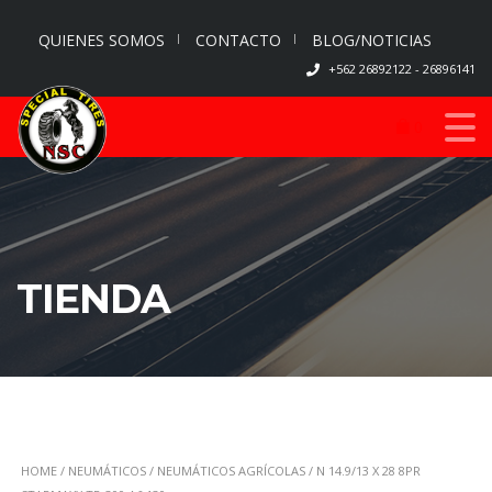
QUIENES SOMOS
CONTACTO
BLOG/NOTICIAS
+562 26892122 - 26896141
0
TIENDA
HOME
/
NEUMÁTICOS
/
NEUMÁTICOS AGRÍCOLAS
/ N 14.9/13 X 28 8PR