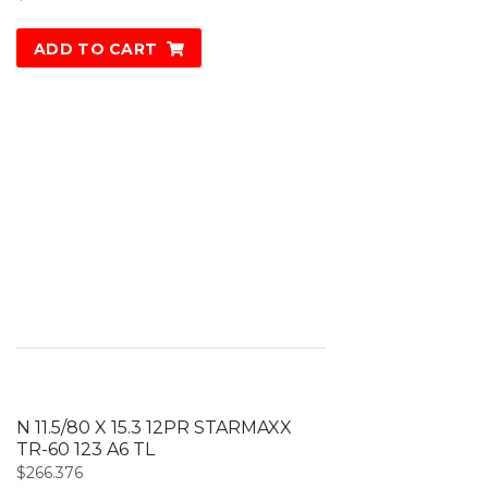
ADD TO CART
N 11.5/80 X 15.3 12PR STARMAXX
TR-60 123 A6 TL
$
266.376