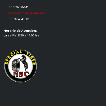
56 2 26896141
ventascerrillos@sancar.cl
+56 9 64545601
Horario de Atención:
Lun a Vie: 8:30 a 17:00 hrs.