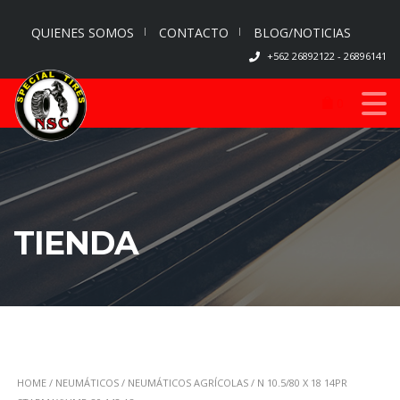
QUIENES SOMOS
CONTACTO
BLOG/NOTICIAS
+562 26892122 - 26896141
0
TIENDA
HOME
/
NEUMÁTICOS
/
NEUMÁTICOS AGRÍCOLAS
/ N 10.5/80 X 18 14PR