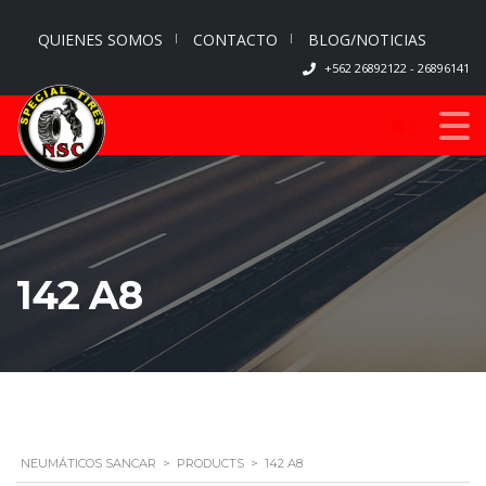
QUIENES SOMOS
CONTACTO
BLOG/NOTICIAS
+562 26892122 - 26896141
0
142 A8
NEUMÁTICOS SANCAR
>
PRODUCTS
>
142 A8