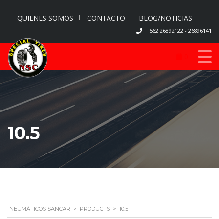
QUIENES SOMOS
CONTACTO
BLOG/NOTICIAS
+562 26892122 - 26896141
0
10.5
NEUMÁTICOS SANCAR
>
PRODUCTS
>
10.5