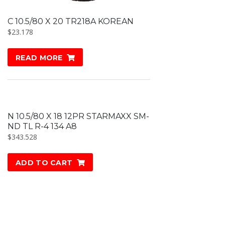
C 10.5/80 X 20 TR218A KOREAN
$
23.178
READ MORE
N 10.5/80 X 18 12PR STARMAXX SM-
ND TL R-4 134 A8
$
343.528
ADD TO CART