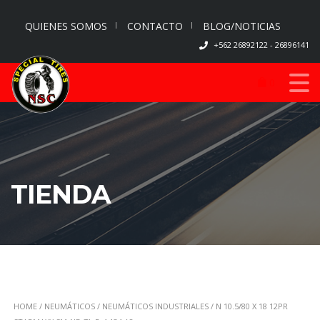
QUIENES SOMOS
CONTACTO
BLOG/NOTICIAS
+562 26892122 - 26896141
0
TIENDA
HOME
/
NEUMÁTICOS
/
NEUMÁTICOS INDUSTRIALES
/ N 10.5/80 X 18 12PR