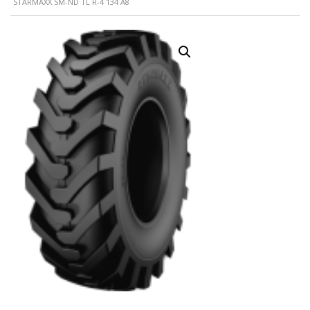
STARMAXX SM-ND TL R-4 134 A8