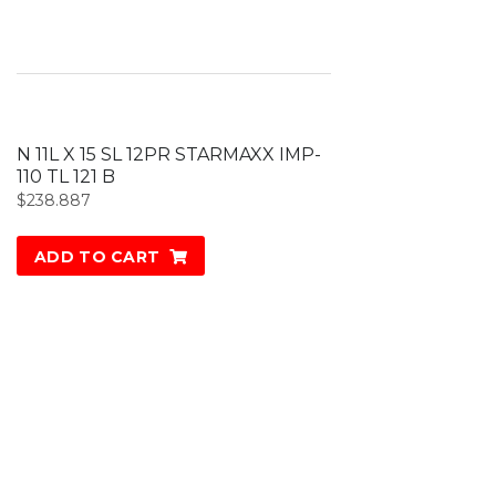
N 11L X 15 SL 12PR STARMAXX IMP-
110 TL 121 B
$
238.887
ADD TO CART