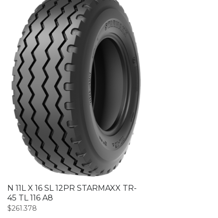
N 11L X 16 SL 12PR STARMAXX TR-
45 TL 116 A8
$
261.378