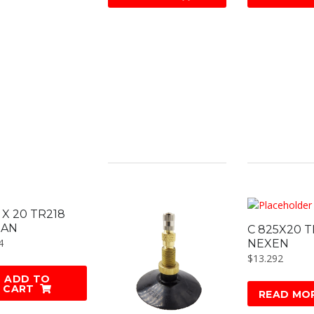
 X 20 TR218
EAN
C 825X20 T
4
NEXEN
$
13.292
ADD TO
CART
READ MO