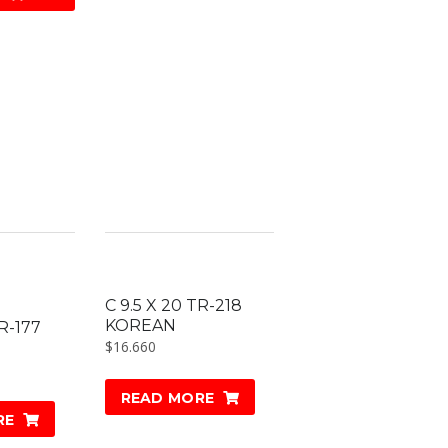
C 9.5 X 20 TR-218
KOREAN
R-177
$
16.660
READ MORE
RE