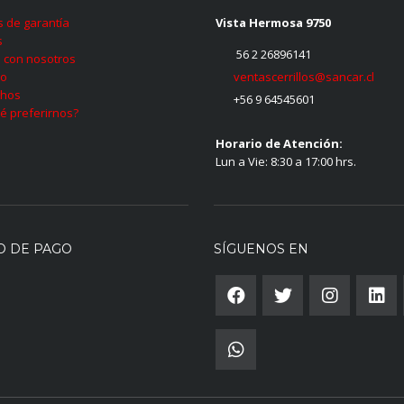
as de garantía
Vista Hermosa 9750
s
56 2 26896141
 con nosotros
ventascerrillos@sancar.cl
to
hos
+56 9 64545601
é preferirnos?
Horario de Atención:
Lun a Vie: 8:30 a 17:00 hrs.
O DE PAGO
SÍGUENOS EN