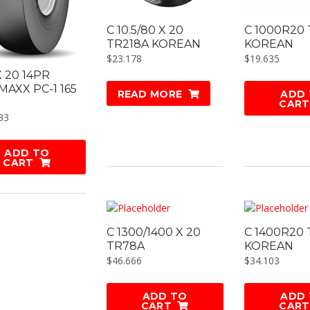
C 10.5/80 X 20
C 1000R20
TR218A KOREAN
KOREAN
$
23.178
$
19.635
X 20 14PR
MAXX PC-1 165
READ MORE
ADD
CART
33
ADD TO
CART
C 1300/1400 X 20
C 1400R20 
TR78A
KOREAN
$
46.666
$
34.103
ADD TO
ADD
CART
CART