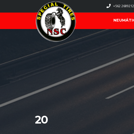
+562 2689212
NEUMÁTI
20