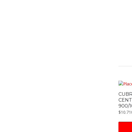
CUBR
CENT
900/1
$
10.71