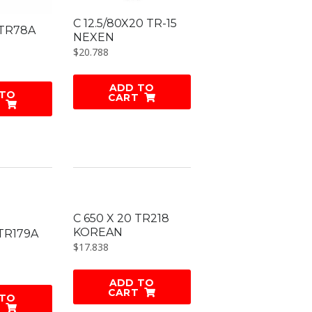
C 12.5/80X20 TR-15
 TR78A
NEXEN
$
20.788
ADD TO
 TO
CART
C 650 X 20 TR218
KOREAN
TR179A
$
17.838
ADD TO
CART
 TO