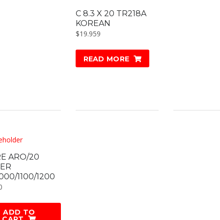
C 8.3 X 20 TR218A
KOREAN
$
19.959
READ MORE
E ARO/20
ER
000/1100/1200
0
ADD TO
CART