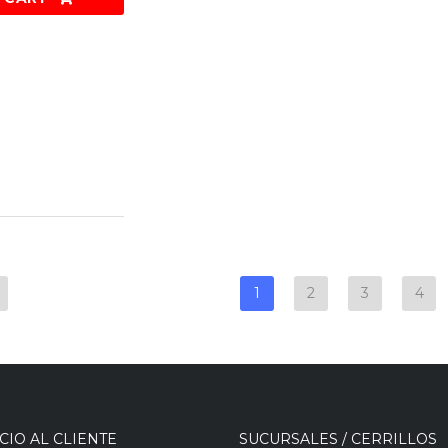
1
2
3
4
CIO AL CLIENTE
SUCURSALES / CERRILLOS