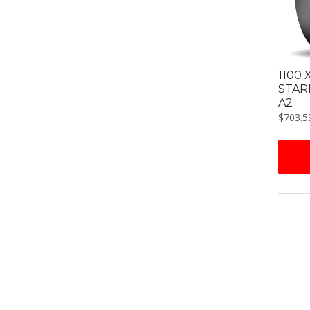
1100 
STAR
A2
$
703.5