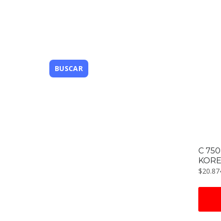
C 750
KOR
$
20.87