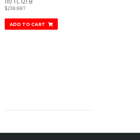
110 TL 121 B
$
238.887
ADD TO CART