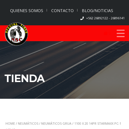
QUIENES SOMOS
CONTACTO
BLOG/NOTICIAS
+562 26892122 - 26896141
0
TIENDA
HOME
/
NEUMÁTICOS
/
NEUMÁTICOS GRUA
/ 1100 X 20 14PR STARMAXX PC-1