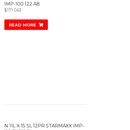
IMP-100 122 A8
$
171.063
READ MORE
N 11L X 15 SL 12PR STARMAXX IMP-