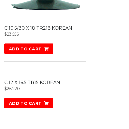
C 10.5/80 X 18 TR218 KOREAN
$
23.556
ADD TO CART
C 12 X 16.5 TR15 KOREAN
$
26.220
ADD TO CART