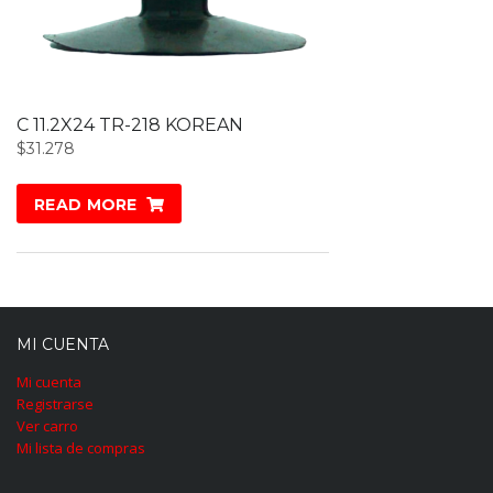
C 11.2X24 TR-218 KOREAN
$
31.278
READ MORE
MI CUENTA
Mi cuenta
Registrarse
Ver carro
Mi lista de compras