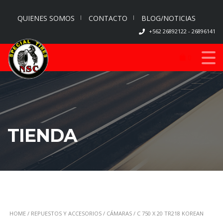
QUIENES SOMOS
CONTACTO
BLOG/NOTICIAS
+562 26892122 - 26896141
0
TIENDA
HOME
/
REPUESTOS Y ACCESORIOS
/
CÁMARAS
/ C 750 X 20 TR218 KOREAN