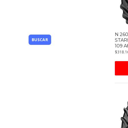
N 260
STAR
109 A
$
318.1