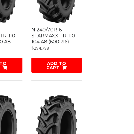
N 240/70R16
TR-110
STARMAXX TR-110
60 A8
104 A8 (600R16)
$
294.798
 TO
ADD TO
CART