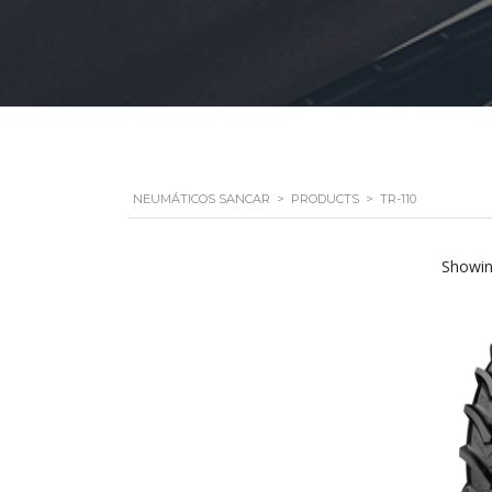
NEUMÁTICOS SANCAR
>
PRODUCTS
>
TR-110
Showin