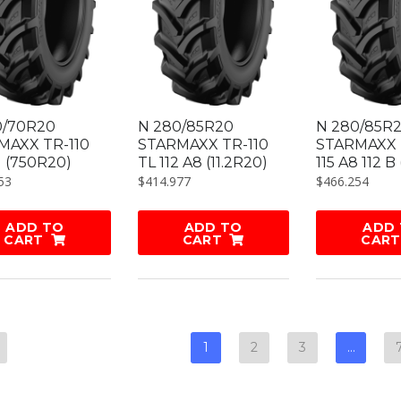
0/70R20
N 280/85R20
N 280/85R
MAXX TR-110
STARMAXX TR-110
STARMAXX 
1 (750R20)
TL 112 A8 (11.2R20)
115 A8 112 B
53
$
414.977
$
466.254
ADD TO
ADD TO
ADD
CART
CART
CART
1
2
3
…