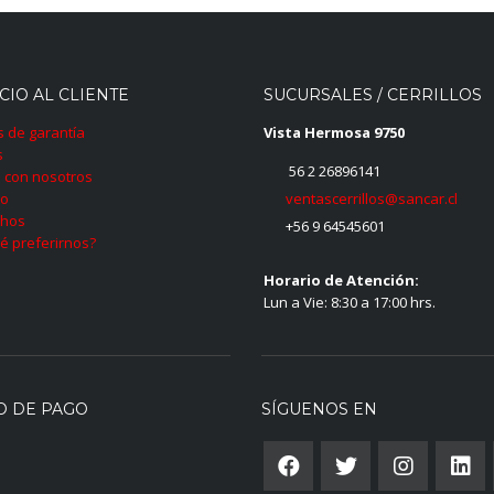
CIO AL CLIENTE
SUCURSALES / CERRILLOS
as de garantía
Vista Hermosa 9750
s
56 2 26896141
 con nosotros
ventascerrillos@sancar.cl
to
hos
+56 9 64545601
é preferirnos?
Horario de Atención:
Lun a Vie: 8:30 a 17:00 hrs.
O DE PAGO
SÍGUENOS EN