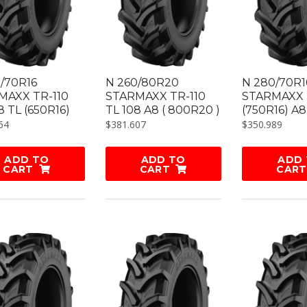
/70R16
N 260/80R20
N 280/70R1
MAXX TR-110
STARMAXX TR-110
STARMAXX 
8 TL (650R16)
TL 108 A8 ( 800R20 )
(750R16) A8
64
$
381.607
$
350.989
ADD TO
ADD TO
ADD
CART
CART
CART