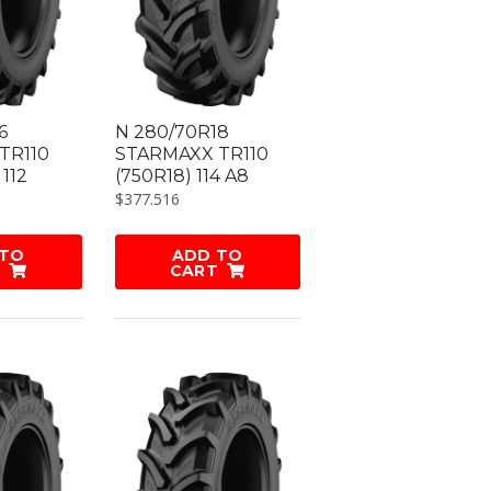
6
N 280/70R18
TR110
STARMAXX TR110
 112
(750R18) 114 A8
$
377.516
 TO
ADD TO
CART