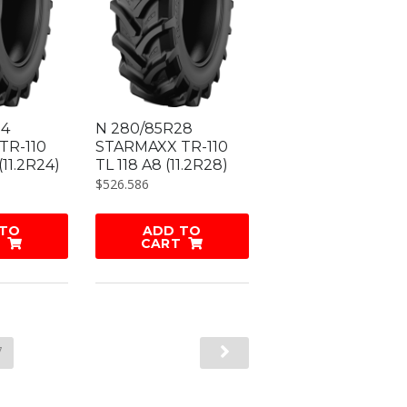
24
N 280/85R28
TR-110
STARMAXX TR-110
 (11.2R24)
TL 118 A8 (11.2R28)
$
526.586
 TO
ADD TO
CART
7