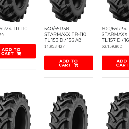
5R24 TR-110
540/65R38
600/65R34
STARMAXX TR-110
STARMAXX 
39
TL 153 D / 156 A8
TL 157 D / 1
$
1.953.427
$
2.159.802
ADD TO
CART
ADD TO
ADD
CART
CART