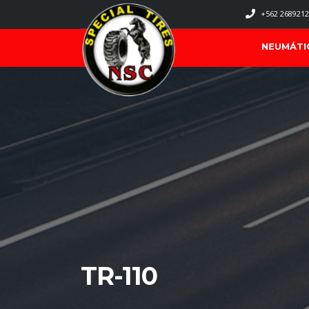
+562 2689212
NEUMÁTI
TR-110