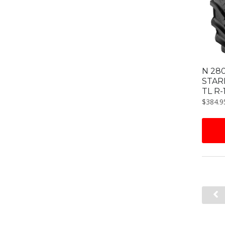
N 28
STAR
TL R-
$
384.9