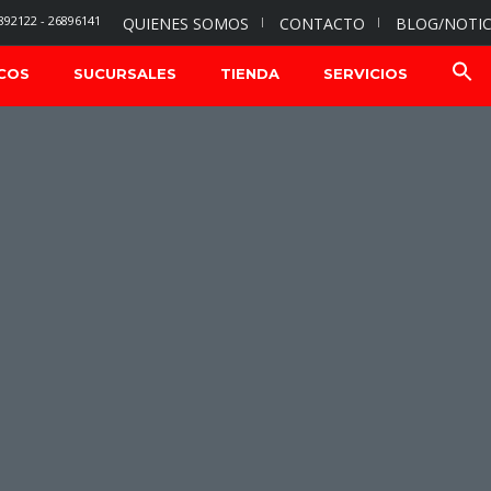
892122 - 26896141
QUIENES SOMOS
CONTACTO
BLOG/NOTIC
COS
SUCURSALES
TIENDA
SERVICIOS