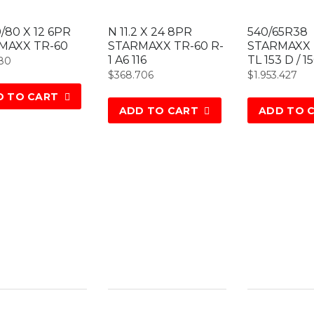
0/80 X 12 6PR
N 11.2 X 24 8PR
540/65R38
MAXX TR-60
STARMAXX TR-60 R-
STARMAXX 
1 A6 116
TL 153 D / 1
280
$
368.706
$
1.953.427
D TO CART
ADD TO CART
ADD TO 