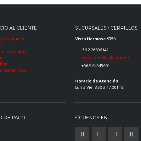
CIO AL CLIENTE
SUCURSALES / CERRILLOS
as de garantía
Vista Hermosa 9750
s
56 2 26896141
 con nosotros
ventascerrillos@sancar.cl
to
hos
+56 9 64545601
é preferirnos?
Horario de Atención:
Lun a Vie: 8:30 a 17:00 hrs.
O DE PAGO
SÍGUENOS EN