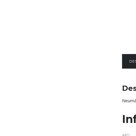
DE
Des
Neumát
In
ARO