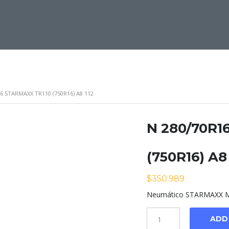
16 STARMAXX TR110 (750R16) A8 112
N 280/70R1
(750R16) A8 
$
350.989
Neumático STARMAXX Mo
Cantidad
ADD