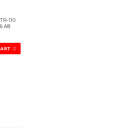
TR-110
56 A8
CART