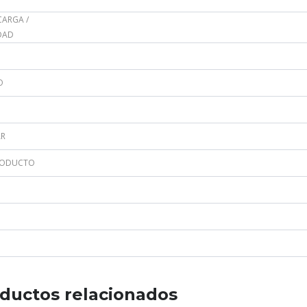
CARGA /
DAD
O
AR
RODUCTO
ductos relacionados