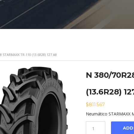
8 STARMAXX TR-110 (13.6R28) 127 A8
N 380/70R2
(13.6R28) 12
$
811.567
Neumático STARMAXX Mo
Cantidad
ADD