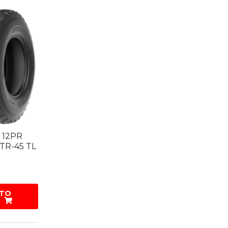
L 12PR
TR-45 TL
 TO