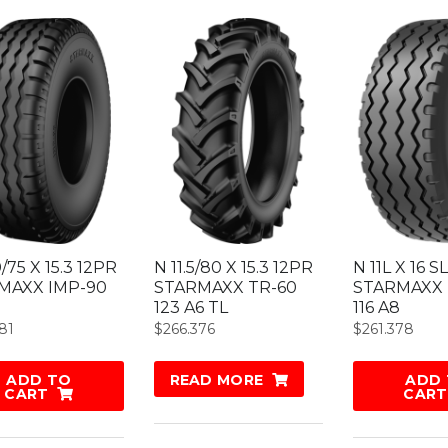
0/75 X 15.3 12PR
N 11.5/80 X 15.3 12PR
N 11L X 16 S
MAXX IMP-90
STARMAXX TR-60
STARMAXX 
123 A6 TL
116 A8
81
$
266.376
$
261.378
ADD TO
READ MORE
ADD
CART
CART