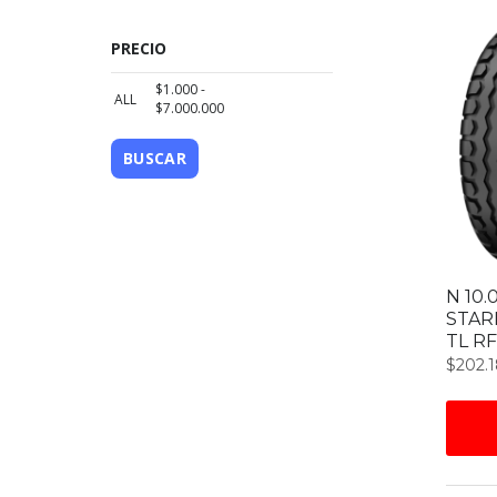
PRECIO
$
1.000
-
ALL
$
7.000.000
BUSCAR
N 10.
STAR
TL RF
$
202.1