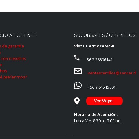
CIO AL CLIENTE
SUCURSALES / CERRILLOS
as de garantía
Vista Hermosa 9750
s
 con nosotros
56 2 26896141
to
hos
ventascerrillos@sancar.cl
é preferirnos?
+56 9 64545601
Horario de Atención:
Lun a Vie: 8:30 a 17:00 hrs.