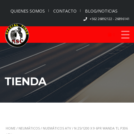
QUIENES SOMOS
CONTACTO
BLOG/NOTICIAS
+562 26892122 - 26896141
0
TIENDA
HOME
/
NEUMÁTICOS
/
NUEMÁTICOS ATV
/ N 25/1200 X 9 6PR WANDA TL P306