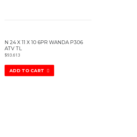
N 24 X 11 X 10 6PR WANDA P306
ATV TL
$
93.613
ADD TO CART