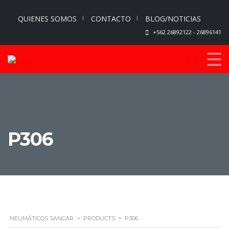
QUIENES SOMOS
CONTACTO
BLOG/NOTICIAS
+562 26892122 - 26896141
0
P306
NEUMÁTICOS SANCAR
>
PRODUCTS
>
P306