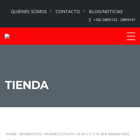
QUIENES SOMOS
CONTACTO
BLOG/NOTICIAS
+562 26892122 - 26896141
0
TIENDA
HOME
/
NEUMÁTICOS
/
NUEMÁTICOS ATV
/ N 24 X 11 X 10 6PR WANDA P306