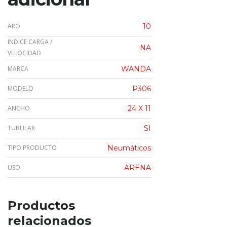
ARO
10
INDICE CARGA /
NA
VELOCIDAD
MARCA
WANDA
MODELO
P306
ANCHO
24 X 11
TUBULAR
SI
TIPO PRODUCTO
Neumáticos
USO
ARENA
Productos
relacionados