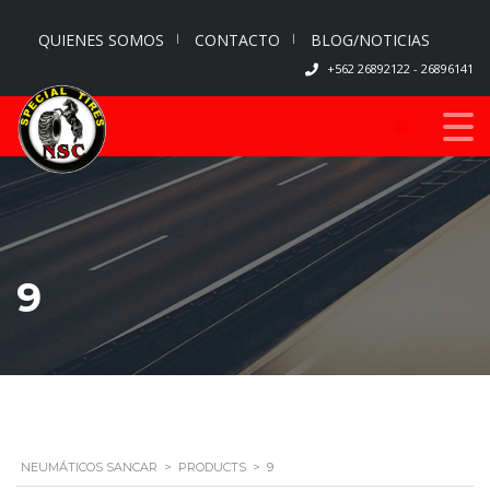
QUIENES SOMOS
CONTACTO
BLOG/NOTICIAS
+562 26892122 - 26896141
0
9
NEUMÁTICOS SANCAR
>
PRODUCTS
>
9