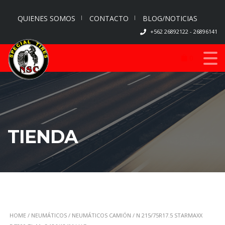
QUIENES SOMOS
CONTACTO
BLOG/NOTICIAS
+562 26892122 - 26896141
0
TIENDA
HOME
/
NEUMÁTICOS
/
NEUMÁTICOS CAMIÓN
/ N 215/75R17.5 STARMAXX