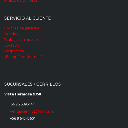
Mi lista de compras
SERVICIO AL CLIENTE
Políticas de garantía
Tiendas
Trabaja con nosotros
Contacto
Despachos
¿Por qué preferirnos?
SUCURSALES / CERRILLOS
Vista Hermosa 9750
56 2 26896141
ventascerrillos@sancar.cl
+56 9 64545601