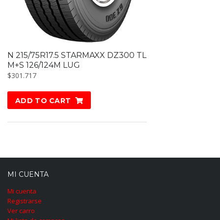
N 215/75R17.5 STARMAXX DZ300 TL
M+S 126/124M LUG
$
301.717
ADD TO CART
MI CUENTA
Mi cuenta
Registrarse
Ver carro