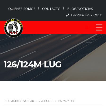
QUIENES SOMOS
CONTACTO
BLOG/NOTICIAS
+562 26892122 - 26896141
0
126/124M LUG
NEUMÁTICOS SANCAR
>
PRODUCTS
>
126/124M LUG