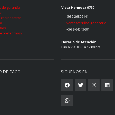
as de garantía
Vista Hermosa 9750
s
56 2 26896141
 con nosotros
ventascerrillos@sancar.cl
to
hos
+56 9 64545601
é preferirnos?
Horario de Atención:
Lun a Vie: 8:30 a 17:00 hrs.
O DE PAGO
SÍGUENOS EN