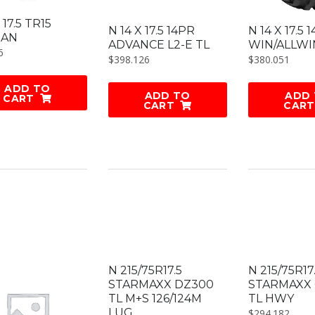
 17.5 TR15
N 14 X 17.5 14PR
N 14 X 17.5
EAN
ADVANCE L2-E TL
WIN/ALLWI
6
$
398.126
$
380.051
ADD TO
ADD TO
ADD
CART
CART
CART
N 215/75R17.5
N 215/75R17
STARMAXX DZ300
STARMAXX
TL M+S 126/124M
TL HWY
LUG
$
294.182