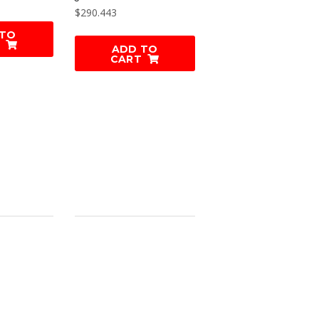
$
290.443
 TO
ADD TO
CART