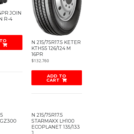
 14PR JOIN
N R-4
 TO
N 215/75R17.5 KETER
KTHS5 126/124 M
16PR
$
132.760
ADD TO
CART
.5
N 215/75R17.5
 GZ300
STARMAXX LH100
ECOPLANET 135/133
J