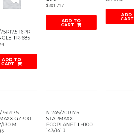
$
301.717
ADD
CART
ADD TO
CART
/75R17.5 16PR
NGLE TR-685
44
ADD TO
CART
/75R17.5
N 245/70R17.5
MAXX GZ300
STARMAXX
2/130 M
ECOPLANET LH100
143/141 J
16