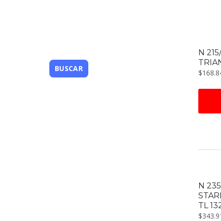
N 215
TRIA
$
168.8
N 235
STAR
TL 13
$
343.9