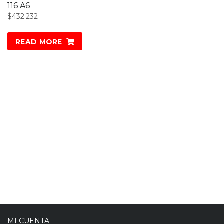
116 A6
$
432.232
READ MORE
MI CUENTA