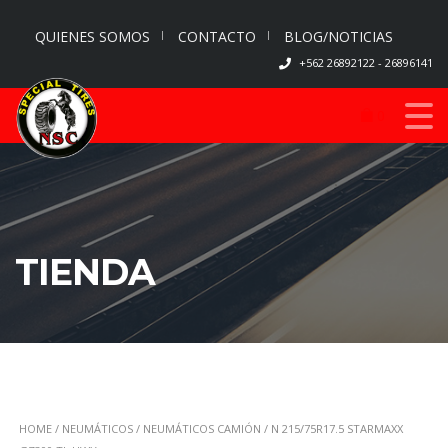
QUIENES SOMOS
CONTACTO
BLOG/NOTICIAS
+562 26892122 - 26896141
0
TIENDA
HOME
/
NEUMÁTICOS
/
NEUMÁTICOS CAMIÓN
/ N 215/75R17.5 STARMAXX