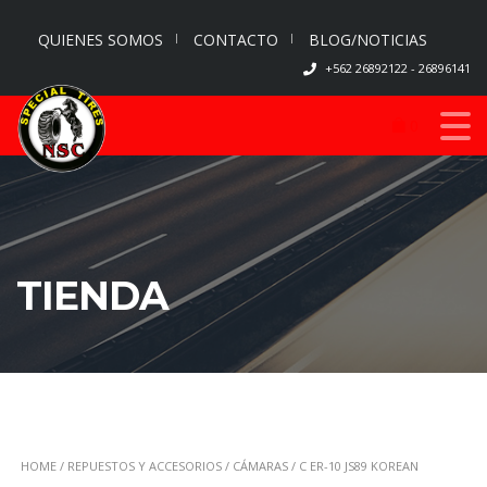
QUIENES SOMOS
CONTACTO
BLOG/NOTICIAS
+562 26892122 - 26896141
0
TIENDA
HOME
/
REPUESTOS Y ACCESORIOS
/
CÁMARAS
/ C ER-10 JS89 KOREAN