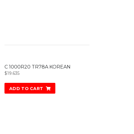
C 1000R20 TR78A KOREAN
$
19.635
ADD TO CART