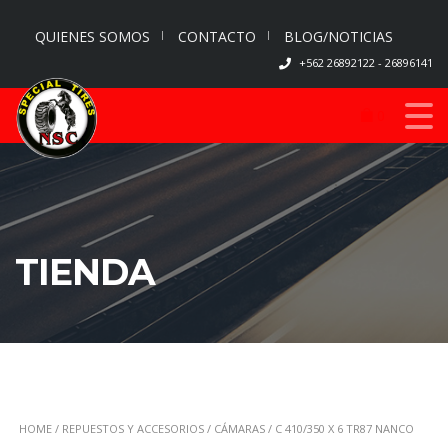
QUIENES SOMOS
CONTACTO
BLOG/NOTICIAS
+562 26892122 - 26896141
0
TIENDA
HOME
/
REPUESTOS Y ACCESORIOS
/
CÁMARAS
/ C 410/350 X 6 TR87 NANCO