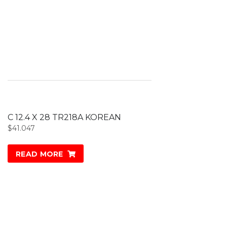
C 12.4 X 28 TR218A KOREAN
$
41.047
READ MORE