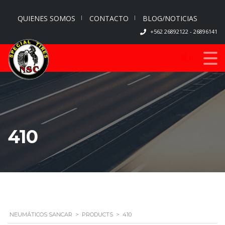
QUIENES SOMOS
CONTACTO
BLOG/NOTICIAS
+562 26892122 - 26896141
0
410
NEUMÁTICOS SANCAR
>
PRODUCTS
>
410