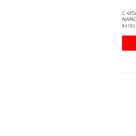
C 410
NAN
$
4.582