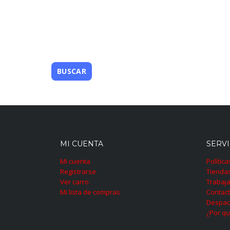
MI CUENTA
SERVI
Mi cuenta
Polític
Registrarse
Tienda
Ver carro
Trabaja
Mi lista de compras
Contac
Despac
¿Por qu