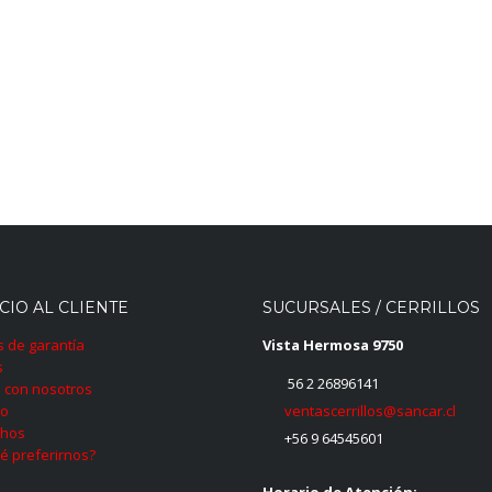
CIO AL CLIENTE
SUCURSALES / CERRILLOS
as de garantía
Vista Hermosa 9750
s
56 2 26896141
 con nosotros
ventascerrillos@sancar.cl
to
hos
+56 9 64545601
é preferirnos?