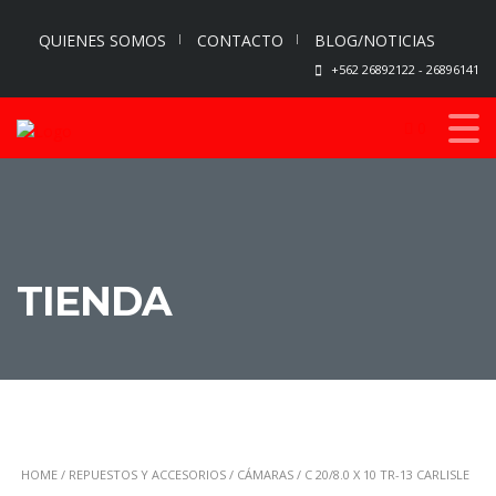
QUIENES SOMOS
CONTACTO
BLOG/NOTICIAS
+562 26892122 - 26896141
0
TIENDA
HOME
/
REPUESTOS Y ACCESORIOS
/
CÁMARAS
/ C 20/8.0 X 10 TR-13 CARLISLE