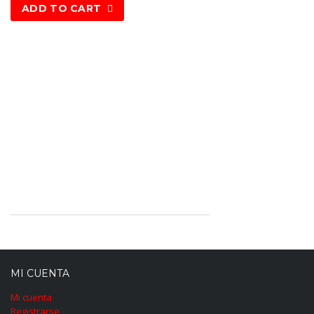
ADD TO CART
MI CUENTA
Mi cuenta
Registrarse