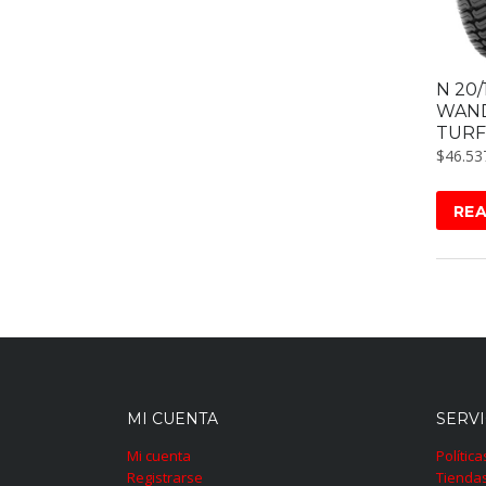
N 20/
WAND
TURF
$
46.53
RE
MI CUENTA
SERVI
Mi cuenta
Polític
Registrarse
Tienda