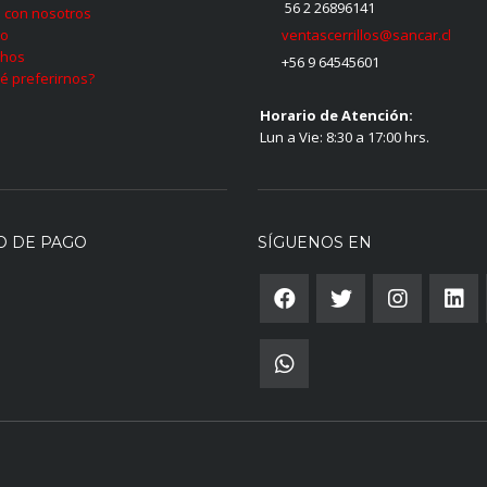
56 2 26896141
 con nosotros
ventascerrillos@sancar.cl
to
hos
+56 9 64545601
é preferirnos?
Horario de Atención:
Lun a Vie: 8:30 a 17:00 hrs.
O DE PAGO
SÍGUENOS EN