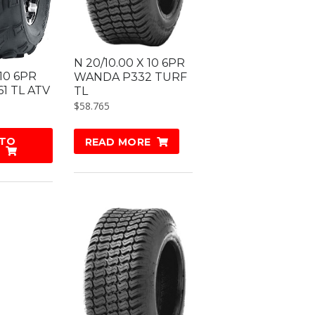
N 20/10.00 X 10 6PR
 10 6PR
WANDA P332 TURF
1 TL ATV
TL
$
58.765
 TO
READ MORE