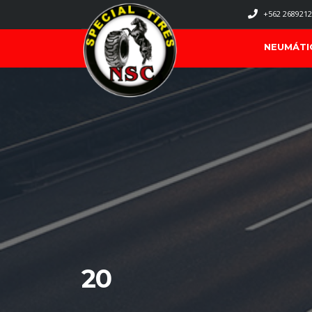
+562 2689212
NEUMÁTI
20