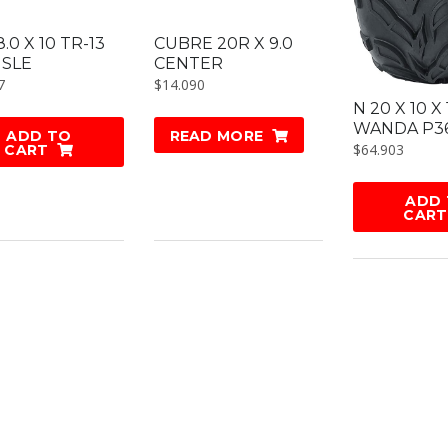
8.0 X 10 TR-13
CUBRE 20R X 9.0
ISLE
CENTER
7
$
14.090
N 20 X 10 X
WANDA P36
ADD TO
READ MORE
$
64.903
CART
ADD
CART