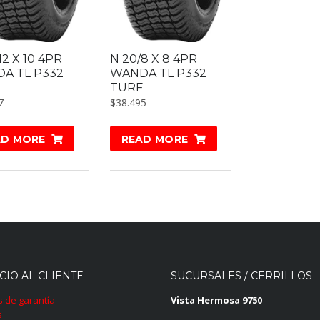
12 X 10 4PR
N 20/8 X 8 4PR
A TL P332
WANDA TL P332
TURF
7
$
38.495
AD MORE
READ MORE
CIO AL CLIENTE
SUCURSALES / CERRILLOS
as de garantía
Vista Hermosa 9750
s