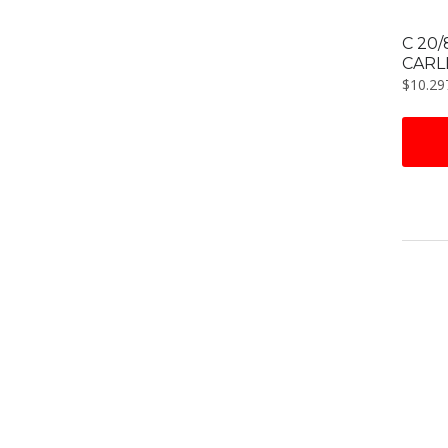
C 20/
CARL
$
10.29