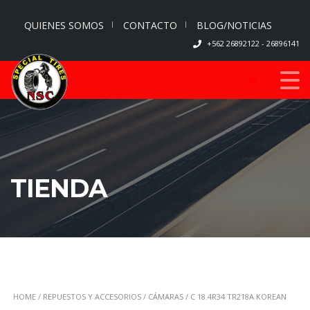
QUIENES SOMOS
CONTACTO
BLOG/NOTICIAS
+562 26892122 - 26896141
0
TIENDA
HOME
/
REPUESTOS Y ACCESORIOS
/
CÁMARAS
/ C 18.4R34 TR218A KOREAN