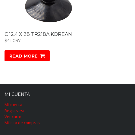
C 12.4 X 28 TR218A KOREAN
$
41.047
READ MORE
MI CUENTA
Mi cuenta
Registrarse
Ver carro
Mi lista de compras