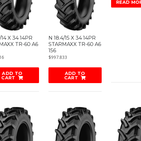
READ MO
9/14 X 34 14PR
N 18.4/15 X 34 14PR
MAXX TR-60 A6
STARMAXX TR-60 A6
156
16
$
997.833
ADD TO
ADD TO
CART
CART