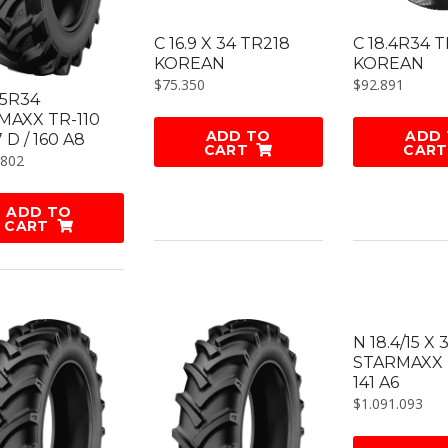
C 16.9 X 34 TR218
C 18.4R34 
KOREAN
KOREAN
$
75.350
$
92.891
65R34
MAXX TR-110
ADD TO
ADD
7 D / 160 A8
CART
CART
.802
ADD TO
CART
N 18.4/15 X
STARMAXX 
141 A6
$
1.091.093