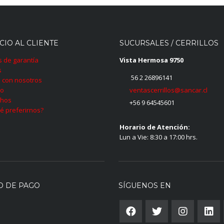
CIO AL CLIENTE
SUCURSALES / CERRILLOS
as de garantía
Vista Hermosa 9750
s
56 2 26896141
 con nosotros
ventascerrillos@sancar.cl
to
hos
+56 9 64545601
é preferirnos?
Horario de Atención:
Lun a Vie: 8:30 a 17:00 hrs.
O DE PAGO
SÍGUENOS EN