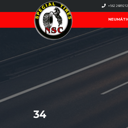
+562 2689212
NEUMÁTI
34