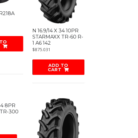
TR218A
N 16.9/14 X 34 10PR
STARMAXX TR-60 R-
 TO
1 A6 142
$
875.031
ADD TO
CART
 34 8PR
TR-300