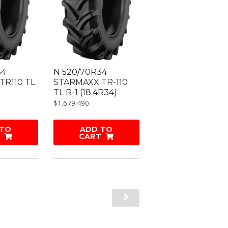
34
N 520/70R34
TR110 TL
STARMAXX TR-110
)
TL R-1 (18.4R34)
$
1.679.490
 TO
ADD TO
CART