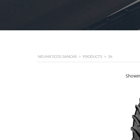
NEUMÁTICOS SANCAR
>
PRODUCTS
>
34
Showin