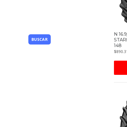
N 16.
STAR
148
$
890.3