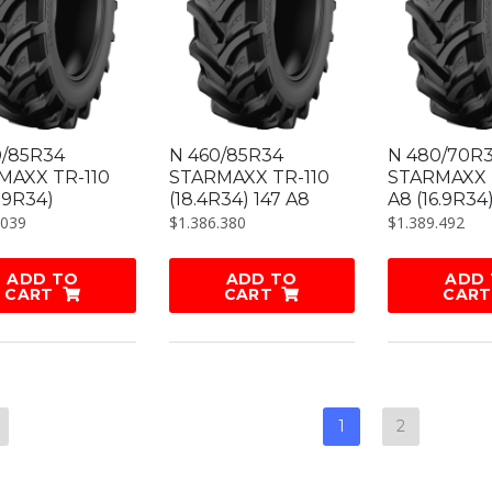
0/85R34
N 460/85R34
N 480/70R
MAXX TR-110
STARMAXX TR-110
STARMAXX 
6.9R34)
(18.4R34) 147 A8
A8 (16.9R34
.039
$
1.386.380
$
1.389.492
ADD TO
ADD TO
ADD
CART
CART
CART
1
2