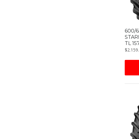
600/
STAR
TL 15
$
2.159