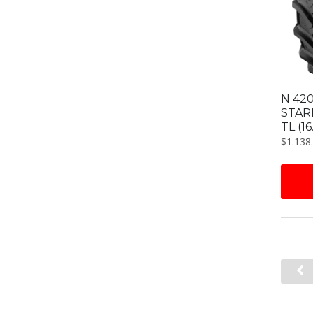
N 42
STAR
TL (1
$
1.138