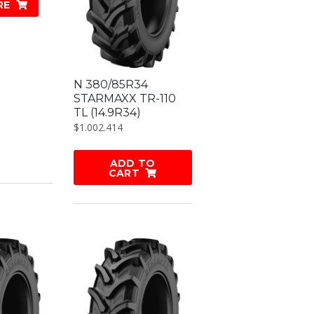
RE
N 380/85R34
STARMAXX TR-110
TL (14.9R34)
$
1.002.414
ADD TO
CART