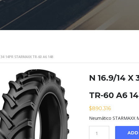
X 34 14PR STARMAXX TR-60 A6 148
N 16.9/14 
TR-60 A6 1
$
890.316
Neumático STARMAXX Mo
Cantidad
ADD