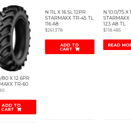
N 11L X 16 SL 12PR
N 10.0/75 X 
STARMAXX TR-45 TL
STARMAXX 
116 A8
123 A8 TL
$
261.378
$
118.485
ADD TO
READ MO
CART
0/80 X 12 6PR
MAXX TR-60
280
ADD TO
CART