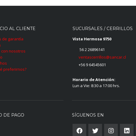
CIO AL CLIENTE
SUCURSALES / CERRILLOS
as de garantía
Vista Hermosa 9750
s
56 2 26896141
 con nosotros
ventascerrillos@sancar.cl
to
hos
+56 9 64545601
é preferirnos?
Horario de Atención:
Lun a Vie: 8:30 a 17:00 hrs.
O DE PAGO
SÍGUENOS EN