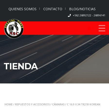
QUIENES SOMOS
CONTACTO
BLOG/NOTICIAS
+562 26892122 - 26896141
0
TIENDA
HOME
/
REPUESTOS Y ACCESORIOS
/
CÁMARAS
/ C 16.9 X 34 TR218 KOREAN