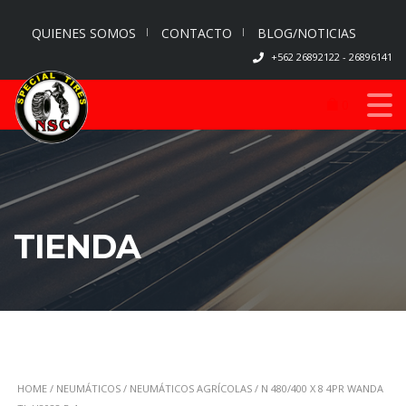
QUIENES SOMOS
CONTACTO
BLOG/NOTICIAS
+562 26892122 - 26896141
0
TIENDA
HOME
/
NEUMÁTICOS
/
NEUMÁTICOS AGRÍCOLAS
/ N 480/400 X 8 4PR WANDA