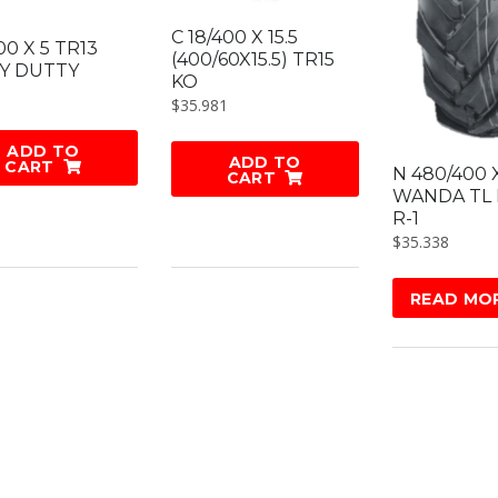
C 18/400 X 15.5
400 X 5 TR13
(400/60X15.5) TR15
Y DUTTY
KO
$
35.981
ADD TO
ADD TO
CART
N 480/400 
CART
WANDA TL
R-1
$
35.338
READ MO