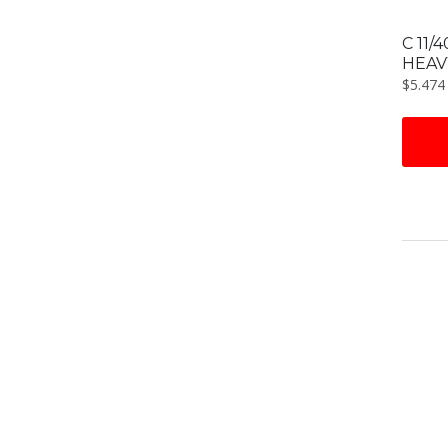
C 11/
HEAV
$
5.474