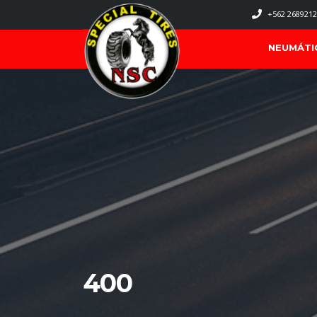
+562 2689212
NEUMÁTI
400