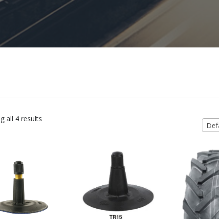
 all 4 results
Defa