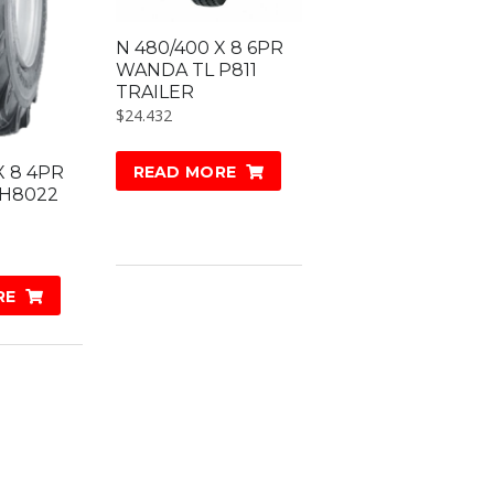
N 480/400 X 8 6PR
WANDA TL P811
TRAILER
$
24.432
X 8 4PR
READ MORE
 H8022
RE