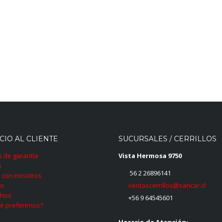
CIO AL CLIENTE
SUCURSALES / CERRILLOS
as de garantía
Vista Hermosa 9750
s
56 2 26896141
 con nosotros
ventascerrillos@sancar.cl
to
hos
+56 9 64545601
é preferirnos?