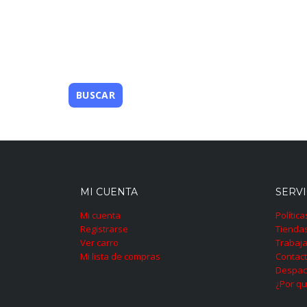
MI CUENTA
SERVI
Mi cuenta
Polític
Registrarse
Tienda
Ver carro
Trabaja
Mi lista de compras
Contac
Despac
¿Por qu